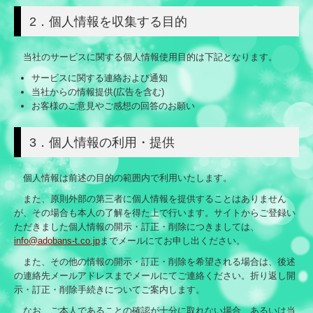
2．個人情報を収集する目的
個人情報保護方針
当社のサービスに関する個人情報使用目的は下記となります。
サービスに関する連絡および通知
当社からの情報提供(広告を含む)
お客様のご意見やご感想の回答のお願い
3．個人情報の利用・提供
個人情報は前述の目的の範囲内で利用いたします。
また、原則外部の第三者に個人情報を提供することはありません
が、その場合も本人の了解を得た上で行います。サイトからご登録い
ただきました個人情報の開示・訂正・削除につきましては、
info@adobans-t.co.jp
までメールにてお申し出ください。
また、その他の情報の開示・訂正・削除を希望される場合は、後述
の連絡先メールアドレスまでメールにてご連絡ください。折り返し開
示・訂正・削除手続きについてご案内します。
なお、ご本人であることの確認が十分に取れない場合、あるいは当