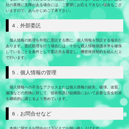
社の業務に支障がある場合には、ご要望にお応えできない場合もござ
いますので、あらかじめご了承下さい。
4．外部委託
個人情報の処理を外部に委託する際に、個人情報を預託する場合が
あります。委託処理を行う場合には、十分な個人情報保護水準を確保
していることを条件として委託先を選定し、機密保持契約を結んだ上
で行います。
5．個人情報の管理
個人情報への不当なアクセスまたは個人情報の紛失、破壊、改竄、
漏洩などの危険に対して、技術面及び組織面において必要な安全対策
を継続的に講じるよう努めています。
6．お問合せなど
本件に関するお問合せは下記までお願い申し上げます。