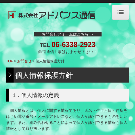
TOP
お問合せフォームはこちら ＞
06-6338-2923
TEL
会社案内
鉄道通信工事はおまかせ下さい！
TOP
お問合せ
業務内容
個人情報保護方針
個人情報保護方針
受注工事歴
安全対策
1．個人情報の定義
採用情報
個人情報とは、個人に関する情報であり、氏名・生年月日・住所を
はじめ電話番号・メールアドレスなど、個人が識別できるものをいい
先輩社員の声
ます。また、組み合わせることによって個人が識別できる情報も個人
情報として取り扱います。
お問合せ